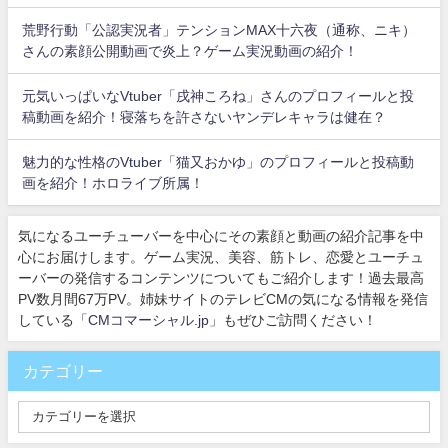
荒野行動「公認実況者」テンションMAX十六夜（通称、ニキ）
さんの素顔公開動画で炎上？ゲーム実況動画の紹介！
元気いっぱいなVtuber「戌神ころね」さんのプロフィールと投
稿動画を紹介！寝落ちを許さないヤンデレキャラは健在？
魅力的な性格のVtuber「猫又おかゆ」のプロフィールと投稿動
画を紹介！ホロライブ所属！
気になるユーチューバーを中心にその素顔と動画の紹介記事を中
心にお届けします。ゲーム実況、美容、筋トレ、恋愛とユーチュ
ーバーの発信するコンテンツについてもご紹介します！過去最高
PV数月間67万PV。姉妹サイトのテレビCMの気になる情報を発信
している「
CMコマーシャル.jp
」もぜひご訪問ください！
カテゴリー