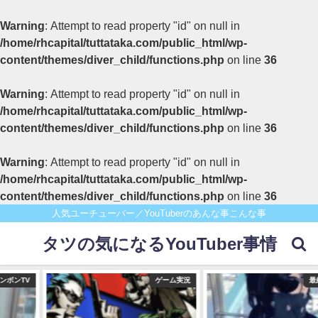
Warning
: Attempt to read property "id" on null in
/home/rhcapital/tuttataka.com/public_html/wp-
content/themes/diver_child/functions.php
on line
36
Warning
: Attempt to read property "id" on null in
/home/rhcapital/tuttataka.com/public_html/wp-
content/themes/diver_child/functions.php
on line
36
Warning
: Attempt to read property "id" on null in
/home/rhcapital/tuttataka.com/public_html/wp-
content/themes/diver_child/functions.php
on line
36
人気ユーチューバー／YouTuberのあんな事こんな事
タツの気になるYouTuber事情
ゲーム実況
最終兵器俺達