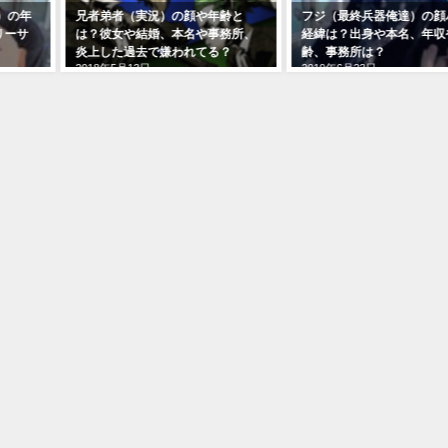
者弟者（実況）の顔や年齢と
フジ（最終兵器俺達）の顔バレの
ヘ
？彼女や結婚、本名や事務所、
経緯は？出身や本名、年収や年
収
2
上した過去で嫌われてる？
齢、事務所は？
18年5月13日
2019年6月23日