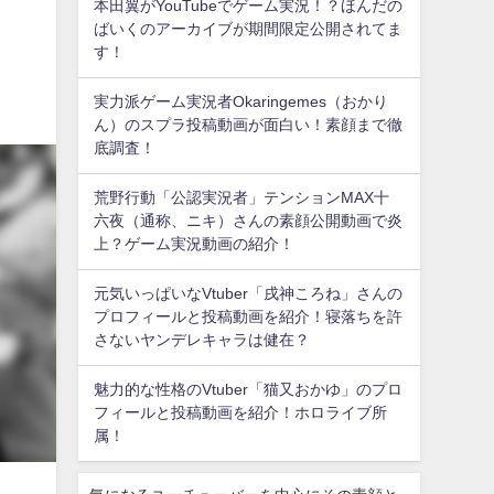
本田翼がYouTubeでゲーム実況！？ほんだの
ばいくのアーカイブが期間限定公開されてま
す！
実力派ゲーム実況者Okaringemes（おかり
ん）のスプラ投稿動画が面白い！素顔まで徹
底調査！
荒野行動「公認実況者」テンションMAX十
六夜（通称、ニキ）さんの素顔公開動画で炎
上？ゲーム実況動画の紹介！
元気いっぱいなVtuber「戌神ころね」さんの
プロフィールと投稿動画を紹介！寝落ちを許
さないヤンデレキャラは健在？
魅力的な性格のVtuber「猫又おかゆ」のプロ
フィールと投稿動画を紹介！ホロライブ所
属！