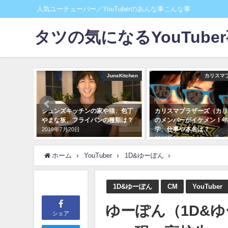
人気ユーチューバー／YouTuberのあんな事こんな事
タツの気になるYouTube
ガッチマン
JunsKitchen
カリスマ
た？仕事
ジュンズキッチンの家や猫、包丁
カリスマブラザーズ（カリ
ikiま
やまな板、フライパンの種類は？
のメンバーがイケメン！年
学、仕事や本名は？
2019年7月20日
2018年5月18日
ホーム
YouTuber
1D&ゆーぽん
ゆーぽん（1D
1D&ゆーぽん
CM
YouTuber
ゆーぽん（1D
シェア