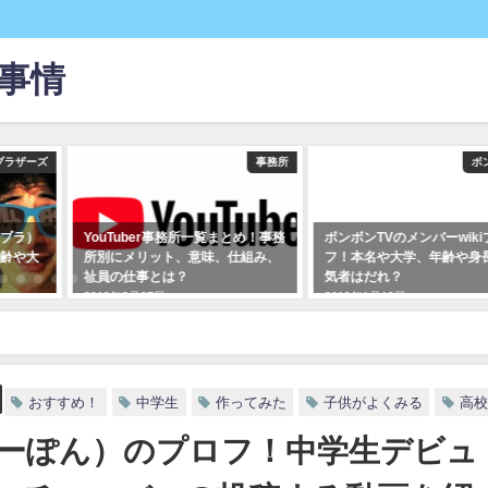
r事情
ブラザーズ
事務所
ボ
ブラ）
YouTuber事務所一覧まとめ！事務
ボンボンTVのメンバーwiki
齢や大
所別にメリット、意味、仕組み、
フ！本名や大学、年齢や身
社員の仕事とは？
気者はだれ？
2019年3月27日
2019年1月19日
&ゆーぽん）のプロフ！中学生デビュー、現・高校生ユーチューバーの投稿する
おすすめ！
中学生
作ってみた
子供がよくみる
高校
&ゆーぽん）のプロフ！中学生デビュ