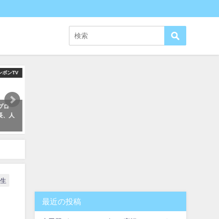
ンボンTV
JunsKitchen
プロ
ジュンズキッチン
セイキン（SEIKIN TV）の
長、人
（JunsKitchen）の紹介、身長や
フ！年齢、本名、嫁（ポン
出身、海外からの反応も！
ん）は？整形疑惑について
2019年7月25日
2018年4月16日
動画を紹介！
生
最近の投稿