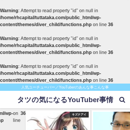
Warning
: Attempt to read property "id" on null in
/home/rhcapital/tuttataka.com/public_html/wp-
content/themes/diver_child/functions.php
on line
36
Warning
: Attempt to read property "id" on null in
/home/rhcapital/tuttataka.com/public_html/wp-
content/themes/diver_child/functions.php
on line
36
Warning
: Attempt to read property "id" on null in
/home/rhcapital/tuttataka.com/public_html/wp-
content/themes/diver_child/functions.php
on line
36
人気ユーチューバー／YouTuberのあんな事こんな事
タツの気になるYouTuber事情
wp-
on
36
キズナアイ
line