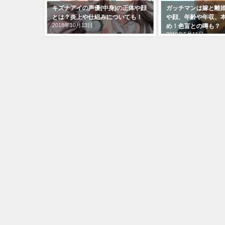
キズナアイの声優(中身)の正体や顔
ガッチマンは嫁と離婚した
とは？炎上や仕組みについても！
や顔、年齢や年収、本名、w
2018年10月13日
め！色盲との噂も？
2018年5月11日