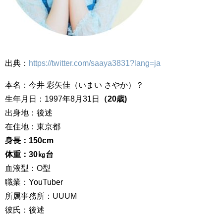
出典：
https://twitter.com/saaya3831?lang=ja
本名：今井 彩矢佳（いまい さやか）？
生年月日：1997年8月31日
（20歳)
出身地：後述
在住地：東京都
身長：150cm
体重：30㎏台
血液型：O型
職業：YouTuber
所属事務所：UUUM
彼氏：後述