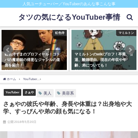
人気ユーチューバー／YouTuberのあんな事こんな事
タツの気になるYouTuber事情
虹色侍
マミルトン
虹色侍ずまのプロフィール！コト
マミルトンのwikiプロフ！卒業、引
バの魔術師の得意なジャンルの楽
退、離婚理由、現在の年収や年
曲を紹介！
齢、弟についても！
2019年8月1日
2018年10月29日
ホーム
YouTuber
さぁやの彼氏や年齢、身長や体重は？出身地や大学、すっぴんや弟
YouTuber
さぁや
美人
美容系
さぁやの彼氏や年齢、身長や体重は？出身地や大
学、すっぴんや弟の顔も気になる！
公開 2018年5月20日