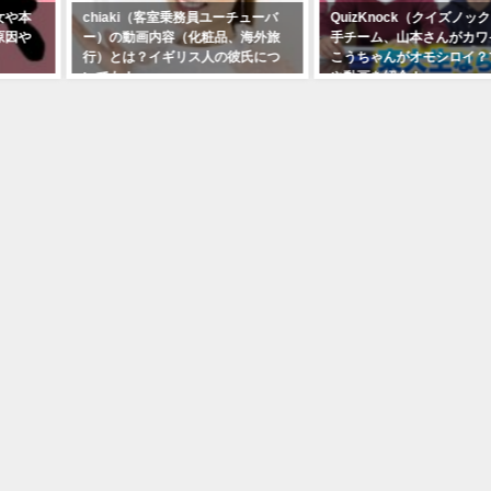
女や本
chiaki（客室乗務員ユーチューバ
QuizKnock（クイズノッ
原因や
ー）の動画内容（化粧品、海外旅
手チーム、山本さんがカワ
行）とは？イギリス人の彼氏につ
こうちゃんがオモシロイ？
いても！
や動画を紹介！
2019年9月23日
2019年8月31日