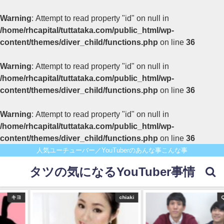
Warning
: Attempt to read property "id" on null in
/home/rhcapital/tuttataka.com/public_html/wp-
content/themes/diver_child/functions.php
on line
36
Warning
: Attempt to read property "id" on null in
/home/rhcapital/tuttataka.com/public_html/wp-
content/themes/diver_child/functions.php
on line
36
Warning
: Attempt to read property "id" on null in
/home/rhcapital/tuttataka.com/public_html/wp-
content/themes/diver_child/functions.php
on line
36
人気ユーチューバー／YouTuberのあんな事こんな事
タツの気になるYouTuber事情
キヨ
chiaki
Q